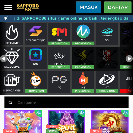
Beranda
MASUK
DAFTAR
datang di SAPPORO88 situs game online terbaik , terlengkap dan
Sports
BARU
PROMO
Live Casino
BARU
SM
MG
PS
Stream n' Spin
5G
IDNPoker
BARU
HOT GAMES
PROMOTION
PROMOTION
Slots
PROMO
PP POP
TTG
IDN
NLC
SG
IDNLIVE
EXCLUSIVE
BARU
PROMOTION
PROMOTION
PROMO
Stream N Spin
PG
PT
PP
HB
JILI
NEW GAMES
Arcade
PROMOTION
PROMOTION
PROMOTION
NE
PROMO
Table Games
EKSKLUSIF
EKSKLUSIF
EKSKLUSIF
Lottery
BARU
PROMO
IDNRaffle