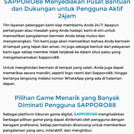
SAPPORO88 Menyediakan Pusat Bantuan
dan Dukungan untuk Pengguna Aktif
24jam
Tim layanan pelanggan kami siap membantu Anda 24/7. Apapun
pertanyaan atau masalah yang Anda hadapi, kami di sini untuk
memastikan pengalaman bermain Anda tetap mulus dan
menyenangkan. Tim kami juga akan memastikan bahwa Anda bermain
di tempat yang tepat dan aman. Ini juga sebagai bentuk dari pelayanan
kami agar setiap member tidak terjebak ke dalam situs palsu yang
mengatasnamakan Sapporo88.
Untuk menghindari bermain di tempat yang salah, Anda juga dapat
memeriksa secara mandiri, seperti logo resmi dari Sapporo88, hingga
bertanya langsung melalui nomor WhatsApp yang ada di halaman
depan.
Pilihan Game Menarik yang Banyak
Diminati Pengguna SAPPORO88
Sebagai platform hiburan game digital,
SAPPORO88
menghadirkan
berbagai pilihan game yang dapat dinikmati oleh pengguna dengan
beragam preferensi. Setiap permainan dirancang untuk memberikan
pengalaman yang seru, interaktif, dan menghibur.