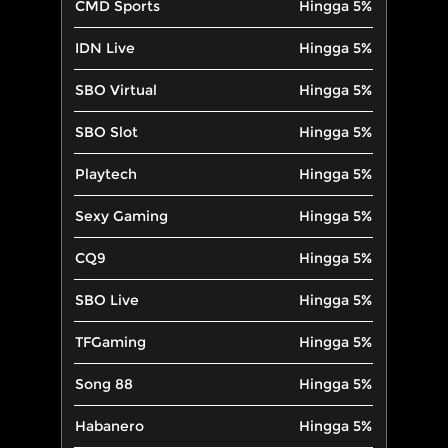
CMD Sports
Hingga 5%
IDN Live
Hingga 5%
SBO Virtual
Hingga 5%
SBO Slot
Hingga 5%
Playtech
Hingga 5%
Sexy Gaming
Hingga 5%
CQ9
Hingga 5%
SBO Live
Hingga 5%
TFGaming
Hingga 5%
Song 88
Hingga 5%
Habanero
Hingga 5%