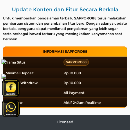
Update Konten dan Fitur Secara Berkala
Untuk memberikan pengalaman terbaik, SAPPORO88 terus melakukan
pembaruan sistem dan penambahan fitur baru. Dengan adanya update
berkala, pengguna dapat menikmati pengalaman yang lebih segar
serta berbagai inovasi terbaru yang meningkatkan kenyamanan saat
bermain.
INFORMASI SAPPORO88
Nama Situs
SAPPORO88
Minimal Deposit
Rp 10.000
Minimal Withdraw
Rp 10.000
Support
All Payment
Pelayanan
Aktif 24Jam Realtime
Licensed