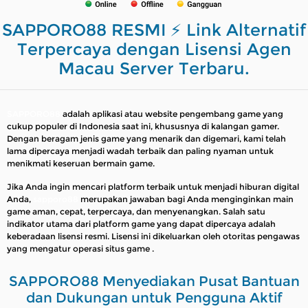
SAPPORO88 RESMI ⚡ Link Alternatif
Terpercaya dengan Lisensi Agen
Macau Server Terbaru.
SAPPORO88
adalah aplikasi atau website pengembang game yang
cukup populer di Indonesia saat ini, khususnya di kalangan gamer.
Dengan beragam jenis game yang menarik dan digemari, kami telah
lama dipercaya menjadi wadah terbaik dan paling nyaman untuk
menikmati keseruan bermain game.
Jika Anda ingin mencari platform terbaik untuk menjadi hiburan digital
Anda,
sapporo88
merupakan jawaban bagi Anda menginginkan main
game aman, cepat, terpercaya, dan menyenangkan. Salah satu
indikator utama dari platform game yang dapat dipercaya adalah
keberadaan lisensi resmi. Lisensi ini dikeluarkan oleh otoritas pengawas
yang mengatur operasi situs game .
SAPPORO88 Menyediakan Pusat Bantuan
dan Dukungan untuk Pengguna Aktif