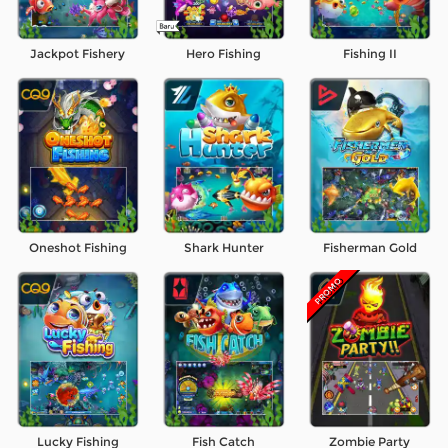
Referral
Jackpot Fishery
Hero Fishing
Fishing II
Promosi
Hubungi Kami
Live Chat
Pengaduan Customer
Pilih Bahasa:
Oneshot Fishing
Shark Hunter
Fisherman Gold
PROMO
MASUK
DAFTAR
&copy; SAPPORO88 RESMI ⚡ Link Alternatif
Terpercaya dengan Lisensi Agen Macau Server
Terbaru. Hak Cipta Dilindungi.
Lucky Fishing
Fish Catch
Zombie Party