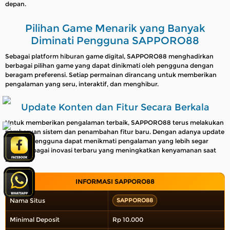
depan.
Pilihan Game Menarik yang Banyak
Diminati Pengguna SAPPORO88
Sebagai platform hiburan game digital, SAPPORO88 menghadirkan
berbagai pilihan game yang dapat dinikmati oleh pengguna dengan
beragam preferensi. Setiap permainan dirancang untuk memberikan
pengalaman yang seru, interaktif, dan menghibur.
Update Konten dan Fitur Secara Berkala
Untuk memberikan pengalaman terbaik, SAPPORO88 terus melakukan
pembaruan sistem dan penambahan fitur baru. Dengan adanya update
berkala, pengguna dapat menikmati pengalaman yang lebih segar
serta berbagai inovasi terbaru yang meningkatkan kenyamanan saat
bermain.
INFORMASI SAPPORO88
Nama Situs
SAPPORO88
Minimal Deposit
Rp 10.000